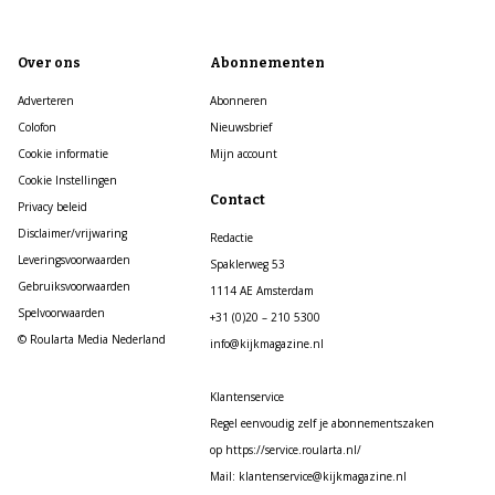
Over ons
Abonnementen
Adverteren
Abonneren
Colofon
Nieuwsbrief
Cookie informatie
Mijn account
Cookie Instellingen
Contact
Privacy beleid
Disclaimer/vrijwaring
Redactie
Leveringsvoorwaarden
Spaklerweg 53
Gebruiksvoorwaarden
1114 AE Amsterdam
Spelvoorwaarden
+31 (0)20 – 210 5300
© Roularta Media Nederland
info@kijkmagazine.nl
Klantenservice
Regel eenvoudig zelf je abonnementszaken
op https://service.roularta.nl/
Mail: klantenservice@kijkmagazine.nl