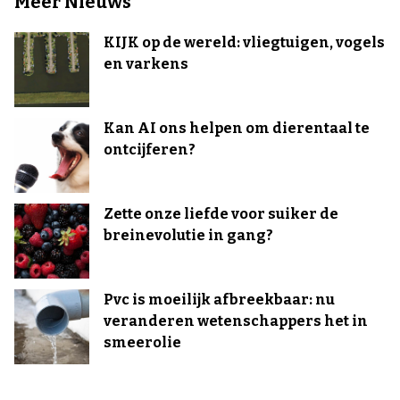
Meer Nieuws
KIJK op de wereld: vliegtuigen, vogels
en varkens
Kan AI ons helpen om dierentaal te
ontcijferen?
Zette onze liefde voor suiker de
breinevolutie in gang?
Pvc is moeilijk afbreekbaar: nu
veranderen wetenschappers het in
smeerolie