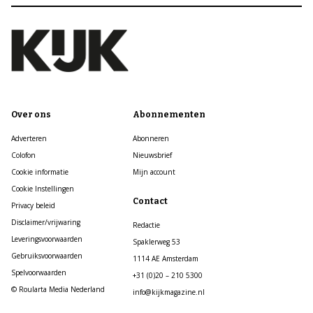
Over ons
Abonnementen
Adverteren
Abonneren
Colofon
Nieuwsbrief
Cookie informatie
Mijn account
Cookie Instellingen
Contact
Privacy beleid
Disclaimer/vrijwaring
Redactie
Leveringsvoorwaarden
Spaklerweg 53
Gebruiksvoorwaarden
1114 AE Amsterdam
Spelvoorwaarden
+31 (0)20 – 210 5300
© Roularta Media Nederland
info@kijkmagazine.nl