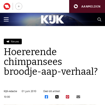
AANMELDEN
Nieuws
Hoererende
chimpansees
broodje-aap-verhaal?
KIJK-redactie
01 juni 2010
Deel dit artikel:
10:00