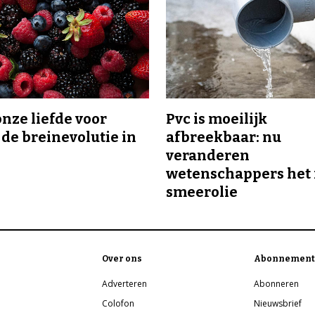
onze liefde voor
Pvc is moeilijk
 de breinevolutie in
afbreekbaar: nu
veranderen
wetenschappers het 
smeerolie
Over ons
Abonnement
Adverteren
Abonneren
Colofon
Nieuwsbrief