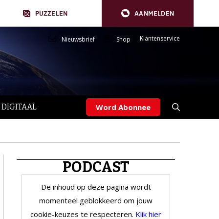
PUZZELEN
AANMELDEN
Klantenservice
Nieuwsbrief
Shop
 DIGITAAL
Word Abonnee
PODCAST
De inhoud op deze pagina wordt
momenteel geblokkeerd om jouw
cookie-keuzes te respecteren.
Klik hier