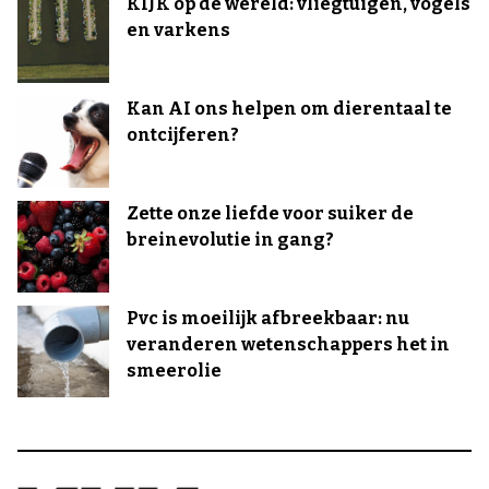
KIJK op de wereld: vliegtuigen, vogels
en varkens
Kan AI ons helpen om dierentaal te
ontcijferen?
Zette onze liefde voor suiker de
breinevolutie in gang?
Pvc is moeilijk afbreekbaar: nu
veranderen wetenschappers het in
smeerolie