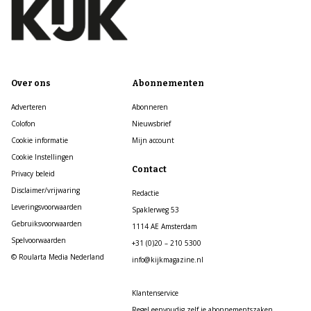
Over ons
Abonnementen
Adverteren
Abonneren
Colofon
Nieuwsbrief
Cookie informatie
Mijn account
Cookie Instellingen
Contact
Privacy beleid
Disclaimer/vrijwaring
Redactie
Leveringsvoorwaarden
Spaklerweg 53
Gebruiksvoorwaarden
1114 AE Amsterdam
Spelvoorwaarden
+31 (0)20 – 210 5300
© Roularta Media Nederland
info@kijkmagazine.nl
Klantenservice
Regel eenvoudig zelf je abonnementszaken