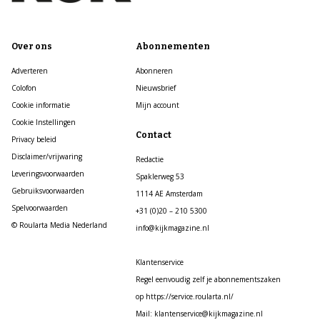
Over ons
Abonnementen
Adverteren
Abonneren
Colofon
Nieuwsbrief
Cookie informatie
Mijn account
Cookie Instellingen
Contact
Privacy beleid
Disclaimer/vrijwaring
Redactie
Leveringsvoorwaarden
Spaklerweg 53
Gebruiksvoorwaarden
1114 AE Amsterdam
Spelvoorwaarden
+31 (0)20 – 210 5300
© Roularta Media Nederland
info@kijkmagazine.nl
Klantenservice
Regel eenvoudig zelf je abonnementszaken
op https://service.roularta.nl/
Mail: klantenservice@kijkmagazine.nl