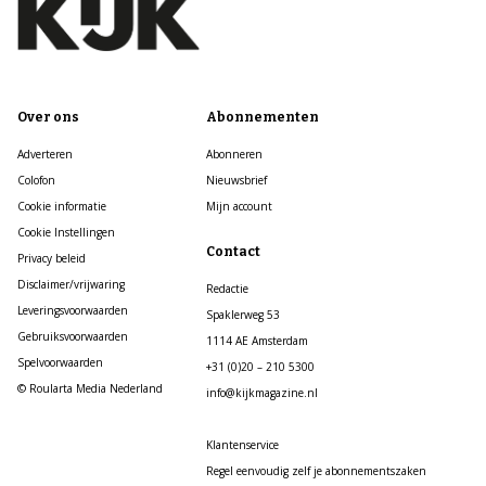
Over ons
Abonnementen
Adverteren
Abonneren
Colofon
Nieuwsbrief
Cookie informatie
Mijn account
Cookie Instellingen
Contact
Privacy beleid
Disclaimer/vrijwaring
Redactie
Leveringsvoorwaarden
Spaklerweg 53
Gebruiksvoorwaarden
1114 AE Amsterdam
Spelvoorwaarden
+31 (0)20 – 210 5300
© Roularta Media Nederland
info@kijkmagazine.nl
Klantenservice
Regel eenvoudig zelf je abonnementszaken