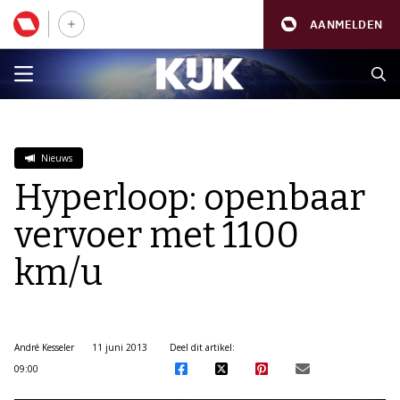
AANMELDEN
Nieuws
Hyperloop: openbaar
vervoer met 1100
km/u
André Kesseler
11 juni 2013
Deel dit artikel:
09:00