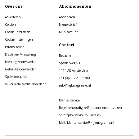
Over ons
Abonnementen
Adverteren
Abonneren
Colofon
Nieuwsbrief
Cookie informatie
Mijn account
Cookie Instellingen
Contact
Privacy beleid
Disclaimer/vrijwaring
Redactie
Leveringsvoorwaarden
Spaklerweg 53
Gebruiksvoorwaarden
1114 AE Amsterdam
Spelvoorwaarden
+31 (0)20 – 210 5300
© Roularta Media Nederland
info@kijkmagazine.nl
Klantenservice
Regel eenvoudig zelf je abonnementszaken
op https://service.roularta.nl/
Mail: klantenservice@kijkmagazine.nl