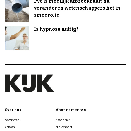
Pvc is moeilijk afbreekbaar: nu
veranderen wetenschappers het in
smeerolie
Is hypnose nuttig?
Over ons
Abonnementen
Adverteren
Abonneren
Colofon
Nieuwsbrief