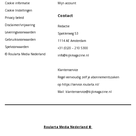
Cookie informatie
Mijn account
Cookie Instellingen
Contact
Privacy beleid
Disclaimer/vrijwaring
Redactie
Leveringsvoorwaarden
Spaklerweg 53
Gebruiksvoorwaarden
1114 AE Amsterdam
Spelvoorwaarden
+31 (0)20 – 210 5300
© Roularta Media Nederland
info@kijkmagazine.nl
Klantenservice
Regel eenvoudig zelf je abonnementszaken
op https://service.roularta.nl/
Mail: klantenservice@kijkmagazine.nl
Roularta Media Nederland ©