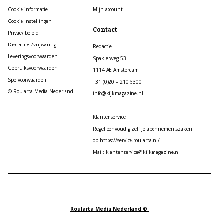
Cookie informatie
Mijn account
Cookie Instellingen
Contact
Privacy beleid
Disclaimer/vrijwaring
Redactie
Leveringsvoorwaarden
Spaklerweg 53
Gebruiksvoorwaarden
1114 AE Amsterdam
Spelvoorwaarden
+31 (0)20 – 210 5300
© Roularta Media Nederland
info@kijkmagazine.nl
Klantenservice
Regel eenvoudig zelf je abonnementszaken
op https://service.roularta.nl/
Mail: klantenservice@kijkmagazine.nl
Roularta Media Nederland ©