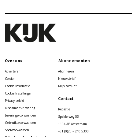
Over ons
Abonnementen
Adverteren
Abonneren
Colofon
Nieuwsbrief
Cookie informatie
Mijn account
Cookie Instellingen
Contact
Privacy beleid
Disclaimer/vrijwaring
Redactie
Leveringsvoorwaarden
Spaklerweg 53
Gebruiksvoorwaarden
1114 AE Amsterdam
Spelvoorwaarden
+31 (0)20 – 210 5300