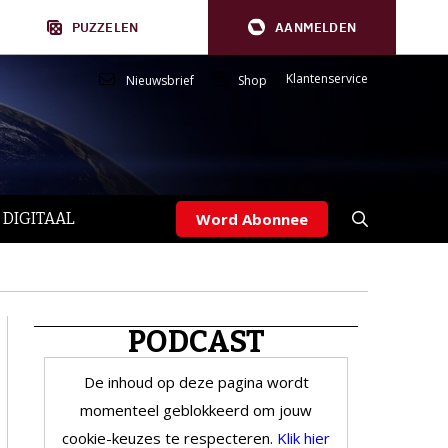
PUZZELEN
AANMELDEN
Klantenservice
Nieuwsbrief
Shop
 DIGITAAL
Word Abonnee
PODCAST
De inhoud op deze pagina wordt
momenteel geblokkeerd om jouw
cookie-keuzes te respecteren.
Klik hier