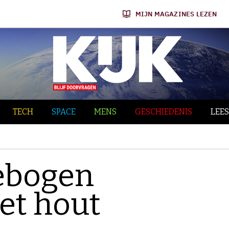
MIJN MAGAZINES LEZEN
TECH
SPACE
MENS
GESCHIEDENIS
LEES
gebogen
et hout