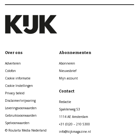
Over ons
Abonnementen
Adverteren
Abonneren
Colofon
Nieuwsbrief
Cookie informatie
Mijn account
Cookie Instellingen
Contact
Privacy beleid
Disclaimer/vrijwaring
Redactie
Leveringsvoorwaarden
Spaklerweg 53
Gebruiksvoorwaarden
1114 AE Amsterdam
Spelvoorwaarden
+31 (0)20 – 210 5300
© Roularta Media Nederland
info@kijkmagazine.nl