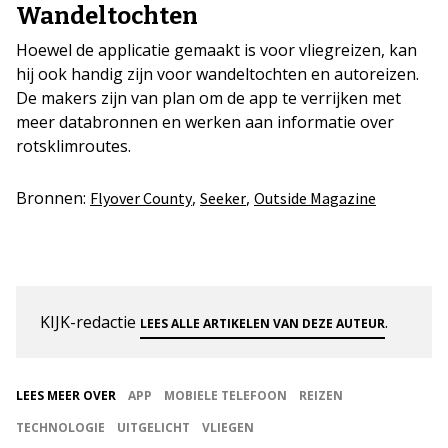
Wandeltochten
Hoewel de applicatie gemaakt is voor vliegreizen, kan
hij ook handig zijn voor wandeltochten en autoreizen.
De makers zijn van plan om de app te verrijken met
meer databronnen en werken aan informatie over
rotsklimroutes.
Bronnen:
,
,
Flyover County
Seeker
Outside Magazine
KIJK-redactie
.
LEES ALLE ARTIKELEN VAN DEZE AUTEUR
LEES MEER OVER
APP
MOBIELE TELEFOON
REIZEN
TECHNOLOGIE
UITGELICHT
VLIEGEN