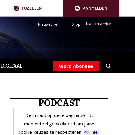
PUZZELEN
AANMELDEN
Klantenservice
Nieuwsbrief
Shop
 DIGITAAL
Word Abonnee
PODCAST
De inhoud op deze pagina wordt
momenteel geblokkeerd om jouw
cookie-keuzes te respecteren.
Klik hier