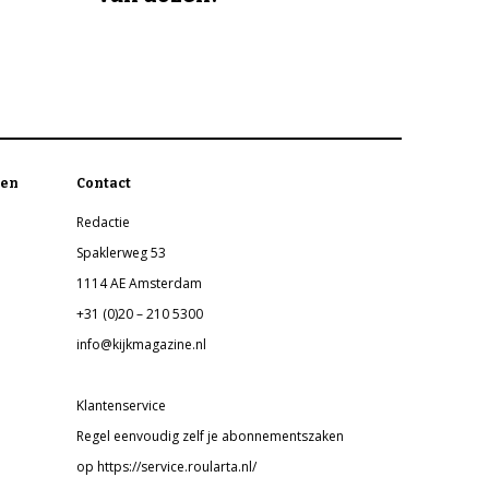
en
Contact
Redactie
Spaklerweg 53
1114 AE Amsterdam
+31 (0)20 – 210 5300
info@kijkmagazine.nl
Klantenservice
Regel eenvoudig zelf je abonnementszaken
op https://service.roularta.nl/