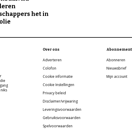
deren
chappers het in
olie
Over ons
Abonnement
Adverteren
Abonneren
Colofon
Nieuwsbrief
r
Cookie informatie
Mijn account
 die
Cookie Instellingen
pgang
 niks
Privacy beleid
Disclaimer/vrijwaring
Leveringsvoorwaarden
Gebruiksvoorwaarden
Spelvoorwaarden