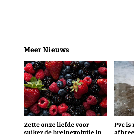
Meer Nieuws
Zette onze liefde voor
Pvc is
suiker de breinevolutie in
afbree