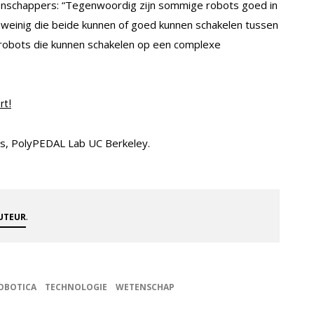
tenschappers: “Tegenwoordig zijn sommige robots goed in
 weinig die beide kunnen of goed kunnen schakelen tussen
n robots die kunnen schakelen op een complexe
rt!
gs, PolyPEDAL Lab UC Berkeley.
.
AUTEUR
OBOTICA
TECHNOLOGIE
WETENSCHAP