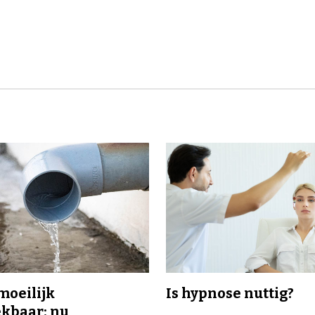
 moeilijk
Is hypnose nuttig?
kbaar: nu