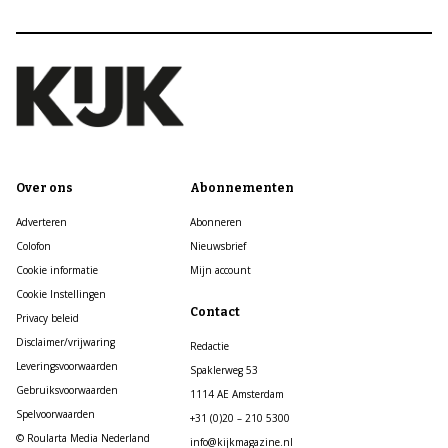
Over ons
Abonnementen
Adverteren
Abonneren
Colofon
Nieuwsbrief
Cookie informatie
Mijn account
Cookie Instellingen
Contact
Privacy beleid
Disclaimer/vrijwaring
Redactie
Leveringsvoorwaarden
Spaklerweg 53
Gebruiksvoorwaarden
1114 AE Amsterdam
Spelvoorwaarden
+31 (0)20 – 210 5300
© Roularta Media Nederland
info@kijkmagazine.nl