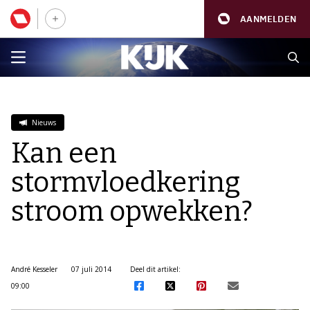
AANMELDEN
Nieuws
Kan een
stormvloedkering
stroom opwekken?
André Kesseler
07 juli 2014
Deel dit artikel:
09:00