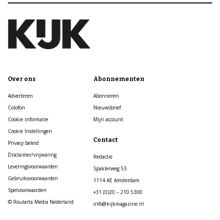
Over ons
Abonnementen
Adverteren
Abonneren
Colofon
Nieuwsbrief
Cookie informatie
Mijn account
Cookie Instellingen
Contact
Privacy beleid
Disclaimer/vrijwaring
Redactie
Leveringsvoorwaarden
Spaklerweg 53
Gebruiksvoorwaarden
1114 AE Amsterdam
Spelvoorwaarden
+31 (0)20 – 210 5300
© Roularta Media Nederland
info@kijkmagazine.nl