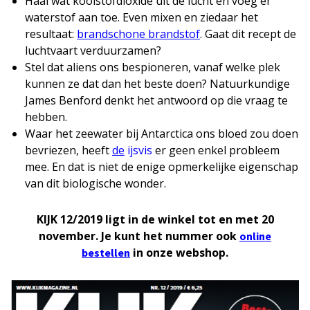
Haal wat koolstofdioxide uit de lucht en voeg er
waterstof aan toe. Even mixen en ziedaar het
resultaat:
brandschone brandstof
. Gaat dit recept de
luchtvaart verduurzamen?
Stel dat aliens ons bespioneren, vanaf welke plek
kunnen ze dat dan het beste doen? Natuurkundige
James Benford denkt het antwoord op die vraag te
hebben.
Waar het zeewater bij Antarctica ons bloed zou doen
bevriezen, heeft
de
ijsvis
er geen enkel probleem
mee. En dat is niet de enige opmerkelijke eigenschap
van dit biologische wonder.
KIJK 12/2019 ligt in de winkel tot en met 20
november. Je kunt het nummer ook
online
in onze webshop.
bestellen