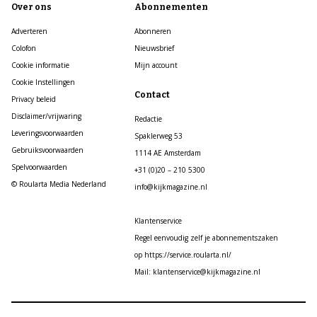
Over ons
Abonnementen
Adverteren
Abonneren
Colofon
Nieuwsbrief
Cookie informatie
Mijn account
Cookie Instellingen
Contact
Privacy beleid
Disclaimer/vrijwaring
Redactie
Leveringsvoorwaarden
Spaklerweg 53
Gebruiksvoorwaarden
1114 AE Amsterdam
Spelvoorwaarden
+31 (0)20 – 210 5300
© Roularta Media Nederland
info@kijkmagazine.nl
Klantenservice
Regel eenvoudig zelf je abonnementszaken
op https://service.roularta.nl/
Mail: klantenservice@kijkmagazine.nl