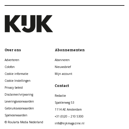
Over ons
Abonnementen
Adverteren
Abonneren
Colofon
Nieuwsbrief
Cookie informatie
Mijn account
Cookie Instellingen
Contact
Privacy beleid
Disclaimer/vrijwaring
Redactie
Leveringsvoorwaarden
Spaklerweg 53
Gebruiksvoorwaarden
1114 AE Amsterdam
Spelvoorwaarden
+31 (0)20 – 210 5300
© Roularta Media Nederland
info@kijkmagazine.nl