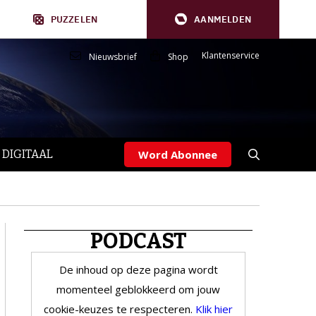
PUZZELEN
AANMELDEN
Klantenservice
Nieuwsbrief
Shop
 DIGITAAL
Word Abonnee
PODCAST
De inhoud op deze pagina wordt
momenteel geblokkeerd om jouw
cookie-keuzes te respecteren.
Klik hier