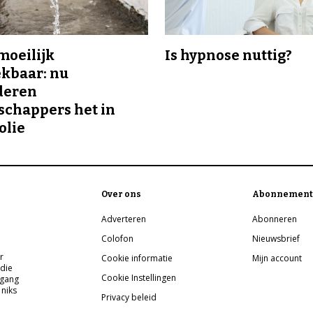
 moeilijk
Is hypnose nuttig?
kbaar: nu
deren
chappers het in
olie
Over ons
Abonnement
Adverteren
Abonneren
Colofon
Nieuwsbrief
r
Cookie informatie
Mijn account
 die
Cookie Instellingen
pgang
 niks
Privacy beleid