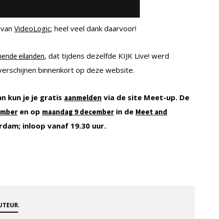
 van
VideoLogic
; heel veel dank daarvoor!
, dat tijdens dezelfde KIJK Live! werd
jnende eilanden
verschijnen binnenkort op deze website.
an kun je je gratis
via de site Meet-up. De
aanmelden
en op
in de
ember
maandag 9 december
Meet and
dam; inloop vanaf 19.30 uur.
.
AUTEUR