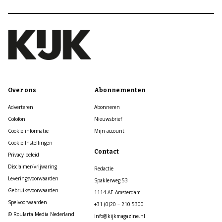
Over ons
Abonnementen
Adverteren
Abonneren
Colofon
Nieuwsbrief
Cookie informatie
Mijn account
Cookie Instellingen
Contact
Privacy beleid
Disclaimer/vrijwaring
Redactie
Leveringsvoorwaarden
Spaklerweg 53
Gebruiksvoorwaarden
1114 AE Amsterdam
Spelvoorwaarden
+31 (0)20 – 210 5300
© Roularta Media Nederland
info@kijkmagazine.nl