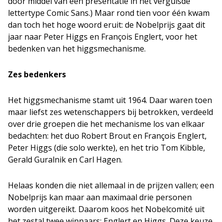
door middel van een presentatie in het verguisde
lettertype Comic Sans.) Maar rond tien voor één kwam
dan toch het hoge woord eruit: de Nobelprijs gaat dit
jaar naar Peter Higgs en François Englert, voor het
bedenken van het higgsmechanisme.
Zes bedenkers
Het higgsmechanisme stamt uit 1964. Daar waren toen
maar liefst zes wetenschappers bij betrokken, verdeeld
over drie groepen die het mechanisme los van elkaar
bedachten: het duo Robert Brout en François Englert,
Peter Higgs (die solo werkte), en het trio Tom Kibble,
Gerald Guralnik en Carl Hagen.
Helaas konden die niet allemaal in de prijzen vallen; een
Nobelprijs kan maar aan maximaal drie personen
worden uitgereikt. Daarom koos het Nobelcomité uit
het zestal twee winnaars: Englert en Higgs. Deze keuze