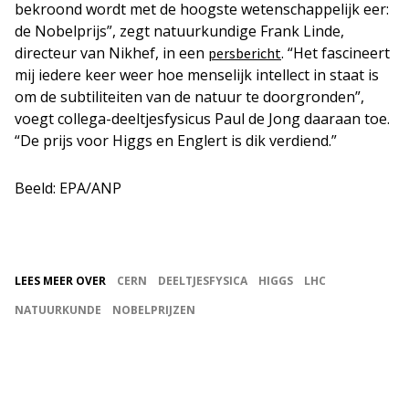
bekroond wordt met de hoogste wetenschappelijk eer:
de Nobelprijs”, zegt natuurkundige Frank Linde,
directeur van Nikhef, in een
. “Het fascineert
persbericht
mij iedere keer weer hoe menselijk intellect in staat is
om de subtiliteiten van de natuur te doorgronden”,
voegt collega-deeltjesfysicus Paul de Jong daaraan toe.
“De prijs voor Higgs en Englert is dik verdiend.”
Beeld: EPA/ANP
LEES MEER OVER
CERN
DEELTJESFYSICA
HIGGS
LHC
NATUURKUNDE
NOBELPRIJZEN