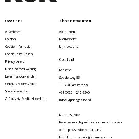
Over ons
Abonnementen
Adverteren
Abonneren
Colofon
Nieuwsbrief
Cookie informatie
Mijn account
Cookie Instellingen
Contact
Privacy beleid
Disclaimer/vrijwaring
Redactie
Leveringsvoorwaarden
Spaklerweg 53
Gebruiksvoorwaarden
1114 AE Amsterdam
Spelvoorwaarden
+31 (0)20 – 210 5300
© Roularta Media Nederland
info@kijkmagazine.nl
Klantenservice
Regel eenvoudig zelf je abonnementszaken
op https://service.roularta.nl/
Mail: klantenservice@kijkmagazine.nl