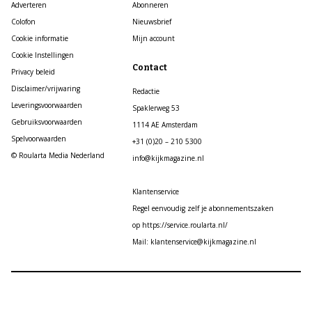
Adverteren
Abonneren
Colofon
Nieuwsbrief
Cookie informatie
Mijn account
Cookie Instellingen
Contact
Privacy beleid
Disclaimer/vrijwaring
Redactie
Leveringsvoorwaarden
Spaklerweg 53
Gebruiksvoorwaarden
1114 AE Amsterdam
Spelvoorwaarden
+31 (0)20 – 210 5300
© Roularta Media Nederland
info@kijkmagazine.nl
Klantenservice
Regel eenvoudig zelf je abonnementszaken
op https://service.roularta.nl/
Mail: klantenservice@kijkmagazine.nl