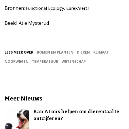
Bronnen:
,
Functional Ecology
EurekAlert!
Beeld: Atle Mysterud
LEES MEER OVER
BOMEN EN PLANTEN
DIEREN
KLIMAAT
NOORWEGEN
TEMPERATUUR
WETENSCHAP
Meer Nieuws
Kan AI ons helpen om dierentaal te
ontcijferen?