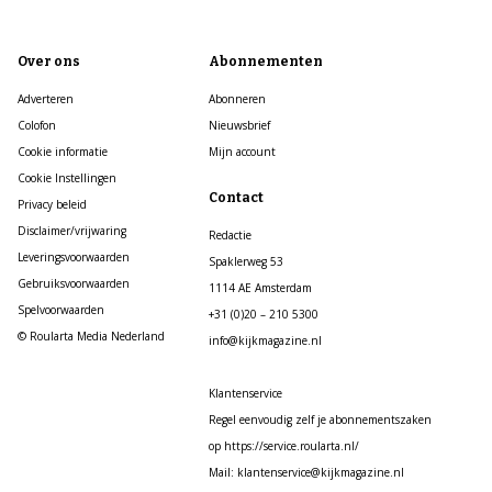
Over ons
Abonnementen
Adverteren
Abonneren
Colofon
Nieuwsbrief
Cookie informatie
Mijn account
Cookie Instellingen
Contact
Privacy beleid
Disclaimer/vrijwaring
Redactie
Leveringsvoorwaarden
Spaklerweg 53
Gebruiksvoorwaarden
1114 AE Amsterdam
Spelvoorwaarden
+31 (0)20 – 210 5300
© Roularta Media Nederland
info@kijkmagazine.nl
Klantenservice
Regel eenvoudig zelf je abonnementszaken
op https://service.roularta.nl/
Mail: klantenservice@kijkmagazine.nl