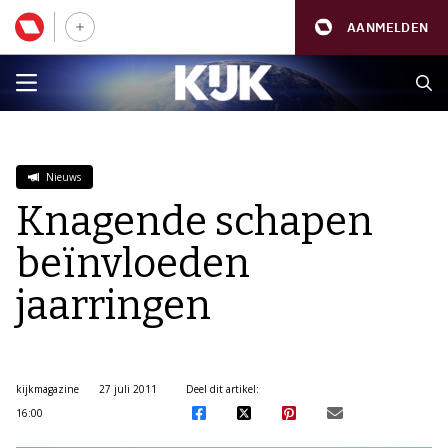
AANMELDEN
Nieuws
Knagende schapen
beïnvloeden
jaarringen
kijkmagazine
27 juli 2011
Deel dit artikel:
16:00