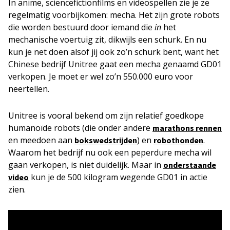
In anime, sciencefictionfilms en videospellen zie je ze
regelmatig voorbijkomen: mecha. Het zijn grote robots
die worden bestuurd door iemand die
in
het
mechanische voertuig zit, dikwijls een schurk. En nu
kun je net doen alsof jij ook zo’n schurk bent, want het
Chinese bedrijf Unitree gaat een mecha genaamd GD01
verkopen. Je moet er wel zo’n 550.000 euro voor
neertellen.
Unitree is vooral bekend om zijn relatief goedkope
humanoïde robots (die onder andere
marathons rennen
en meedoen aan
) en
.
bokswedstrijden
robothonden
Waarom het bedrijf nu ook een peperdure mecha wil
gaan verkopen, is niet duidelijk. Maar in
onderstaande
kun je de 500 kilogram wegende GD01 in actie
video
zien.