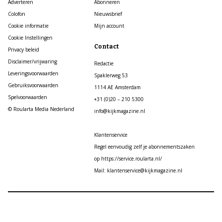
Adverteren
Abonneren
Colofon
Nieuwsbrief
Cookie informatie
Mijn account
Cookie Instellingen
Contact
Privacy beleid
Disclaimer/vrijwaring
Redactie
Leveringsvoorwaarden
Spaklerweg 53
Gebruiksvoorwaarden
1114 AE Amsterdam
Spelvoorwaarden
+31 (0)20 – 210 5300
© Roularta Media Nederland
info@kijkmagazine.nl
Klantenservice
Regel eenvoudig zelf je abonnementszaken
op https://service.roularta.nl/
Mail: klantenservice@kijkmagazine.nl