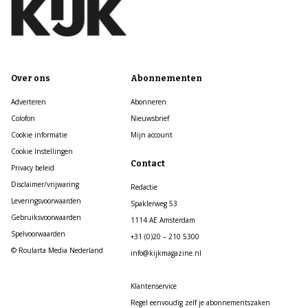
Over ons
Abonnementen
Adverteren
Abonneren
Colofon
Nieuwsbrief
Cookie informatie
Mijn account
Cookie Instellingen
Contact
Privacy beleid
Disclaimer/vrijwaring
Redactie
Leveringsvoorwaarden
Spaklerweg 53
Gebruiksvoorwaarden
1114 AE Amsterdam
Spelvoorwaarden
+31 (0)20 – 210 5300
© Roularta Media Nederland
info@kijkmagazine.nl
Klantenservice
Regel eenvoudig zelf je abonnementszaken