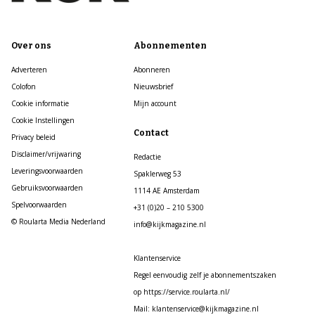
Over ons
Abonnementen
Adverteren
Abonneren
Colofon
Nieuwsbrief
Cookie informatie
Mijn account
Cookie Instellingen
Contact
Privacy beleid
Disclaimer/vrijwaring
Redactie
Leveringsvoorwaarden
Spaklerweg 53
Gebruiksvoorwaarden
1114 AE Amsterdam
Spelvoorwaarden
+31 (0)20 – 210 5300
© Roularta Media Nederland
info@kijkmagazine.nl
Klantenservice
Regel eenvoudig zelf je abonnementszaken
op https://service.roularta.nl/
Mail: klantenservice@kijkmagazine.nl