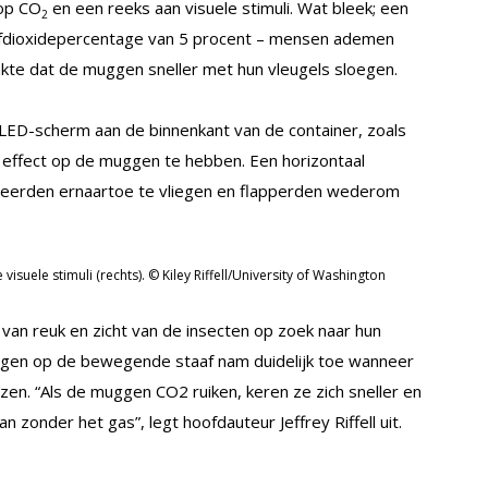
op CO
en een reeks aan visuele stimuli. Wat bleek; een
2
fdioxidepercentage van 5 procent – mensen ademen
kte dat de muggen sneller met hun vleugels sloegen.
 LED-scherm aan de binnenkant van de container, zoals
effect op de muggen te hebben. Een horizontaal
eerden ernaartoe te vliegen en flapperden wederom
visuele stimuli (rechts). © Kiley Riffell/University of Washington
van reuk en zicht van de insecten op zoek naar hun
uggen op de bewegende staaf nam duidelijk toe wanneer
zen. “Als de muggen CO2 ruiken, keren ze zich sneller en
n zonder het gas”, legt hoofdauteur Jeffrey Riffell uit.