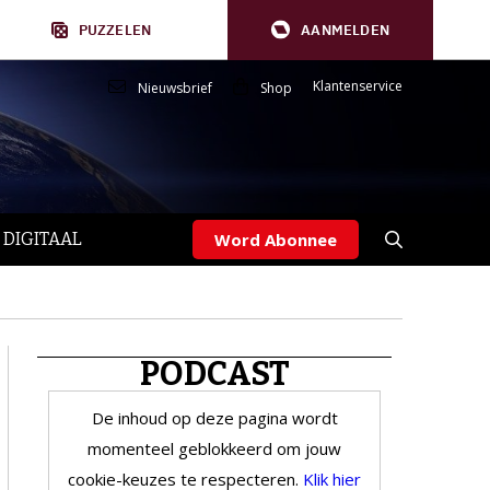
PUZZELEN
AANMELDEN
Klantenservice
Nieuwsbrief
Shop
 DIGITAAL
Word Abonnee
PODCAST
De inhoud op deze pagina wordt
momenteel geblokkeerd om jouw
cookie-keuzes te respecteren.
Klik hier