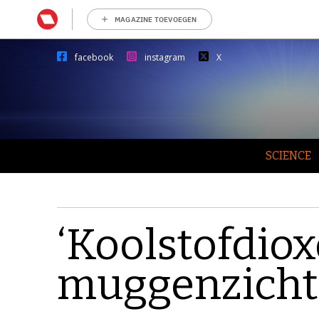
MAGAZINE TOEVOEGEN
facebook
instagram
X
SCIENCE
‘Koolstofdiox
muggenzicht