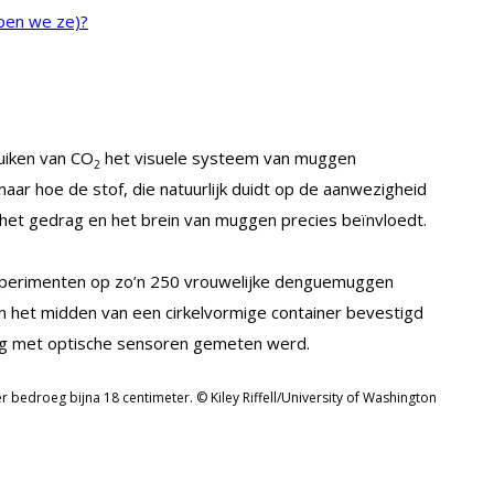
pen we ze)?
uiken van CO
het visuele systeem van muggen
2
aar hoe de stof, die natuurlijk duidt op de aanwezigheid
het gedrag en het brein van muggen precies beïnvloedt.
perimenten op zo’n 250 vrouwelijke denguemuggen
n het midden van een cirkelvormige container bevestigd
ag met optische sensoren gemeten werd.
 bedroeg bijna 18 centimeter. © Kiley Riffell/University of Washington