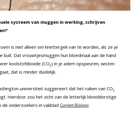
suele systeem van muggen in werking, schrijven
en?’
ezoem is niet alleen om knettergek van te worden, als ze je
nde bult. Dat vrouwtjesmuggen hun bloedmaal aan de hand
meer koolstofdioxide (CO
) in je adem opspeuren, wisten
2
aat, dat is minder duidelijk.
hington-universiteit suggereert dat het ruiken van CO
2
. Hierdoor zou het zicht van de letterlijk bloeddorstige
en de onderzoekers in vakblad
.
Current Biology