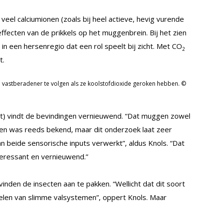
 veel calciumionen (zoals bij heel actieve, hevig vurende
ffecten van de prikkels op het muggenbrein. Bij het zien
 in een hersenregio dat een rol speelt bij zicht. Met CO
2
t.
n vastberadener te volgen als ze koolstofdioxide geroken hebben. ©
t) vindt de bevindingen vernieuwend. “Dat muggen zowel
ren was reeds bekend, maar dit onderzoek laat zeer
n beide sensorische inputs verwerkt”, aldus Knols. “Dat
nteressant en vernieuwend.”
inden de insecten aan te pakken. “Wellicht dat dit soort
kelen van slimme valsystemen”, oppert Knols. Maar