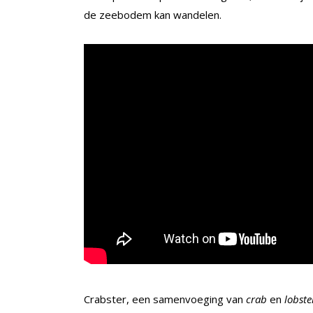
de zeebodem kan wandelen.
Crabster, een samenvoeging van
crab
en
lobste