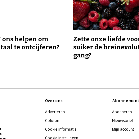
I ons helpen om
Zette onze liefde voo
taal te ontcijferen?
suiker de breinevolut
gang?
Over ons
Abonnement
Adverteren
Abonneren
Colofon
Nieuwsbrief
r
Cookie informatie
Mijn account
 die
Cookie Instellingen
pgang