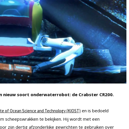
n nieuw soort onderwaterrobot: de Crabster CR200.
en is bedoeld
ute of Ocean Science and Technology (KIOST)
m scheepswrakken te bekijken. Hij wordt met een
r zijn dertig afzonderlijke gewrichten te gebruiken over