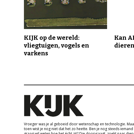
KIJK op de wereld:
Kan A
vliegtuigen, vogels en
dieren
varkens
Vroeger was je al geboeid door wetenschap en technologie. Maa
toen wist je nog niet dat het zo heette. Ben je nog steeds iemand
graag wil weten hoe het écht zit? Die doorvraagt, zoekt naar die