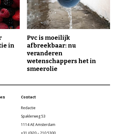
r
Pvc is moeilijk
ie in
afbreekbaar: nu
veranderen
wetenschappers het in
smeerolie
en
Contact
Redactie
Spaklerweg 53
1114 AE Amsterdam
+31 (0)20 – 210 5300