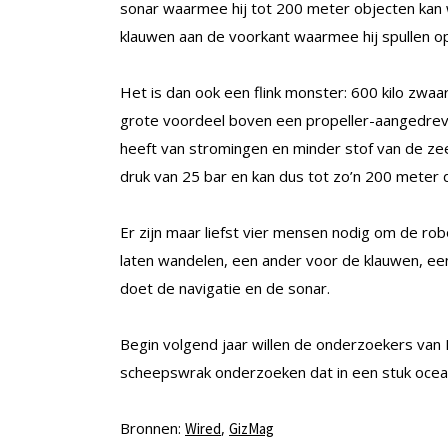
sonar waarmee hij tot 200 meter objecten ka
klauwen aan de voorkant waarmee hij spullen op
Het is dan ook een flink monster: 600 kilo zwa
grote voordeel boven een propeller-aangedreve
heeft van stromingen en minder stof van de z
druk van 25 bar en kan dus tot zo’n 200 meter 
Er zijn maar liefst vier mensen nodig om de r
laten wandelen, een ander voor de klauwen, e
doet de navigatie en de sonar.
Begin volgend jaar willen de onderzoekers van 
scheepswrak onderzoeken dat in een stuk oceaa
Bronnen:
,
Wired
GizMag