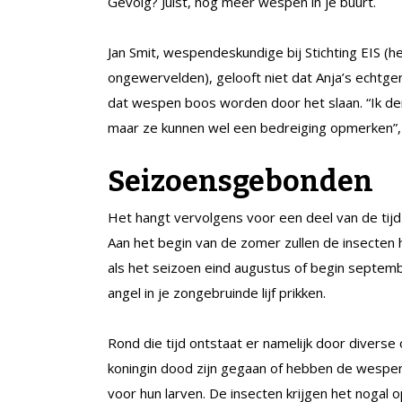
Gevolg? Juist, nog meer wespen in je buurt.
Jan Smit, wespendeskundige bij Stichting EIS (
ongewervelden), gelooft niet dat Anja’s echtgenoo
dat wespen boos worden door het slaan. “Ik den
maar ze kunnen wel een bedreiging opmerken”, z
Seizoensgebonden
Het hangt vervolgens voor een deel van de tijd 
Aan het begin van de zomer zullen de insecten
als het seizoen eind augustus of begin septemb
angel in je zongebruinde lijf prikken.
Rond die tijd ontstaat er namelijk door divers
koningin dood zijn gegaan of hebben de wespe
voor hun larven. De insecten krijgen het nogal 