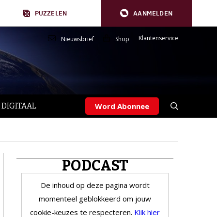
PUZZELEN
AANMELDEN
Klantenservice
Nieuwsbrief
Shop
 DIGITAAL
Word Abonnee
PODCAST
De inhoud op deze pagina wordt
momenteel geblokkeerd om jouw
cookie-keuzes te respecteren.
Klik hier