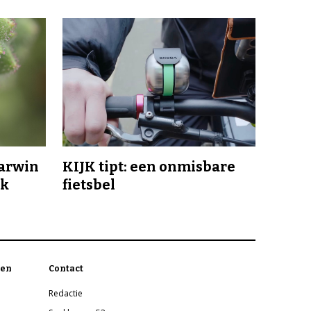
Darwin
KIJK tipt: een onmisbare
jk
fietsbel
en
Contact
Redactie