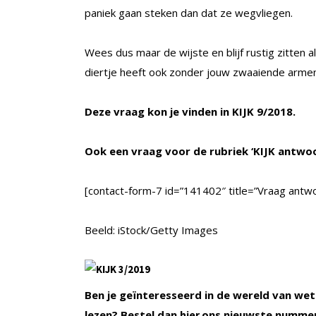
paniek gaan steken dan dat ze wegvliegen.
Wees dus maar de wijste en blijf rustig zitten 
diertje heeft ook zonder jouw zwaaiende armen
Deze vraag kon je vinden in KIJK 9/2018.
Ook een vraag voor de rubriek ‘KIJK antwo
[contact-form-7 id=”141402″ title=”Vraag antwo
Beeld: iStock/Getty Images
Ben je geïnteresseerd in de wereld van wet
lezen? Bestel dan
ons nieuwste numme
hier