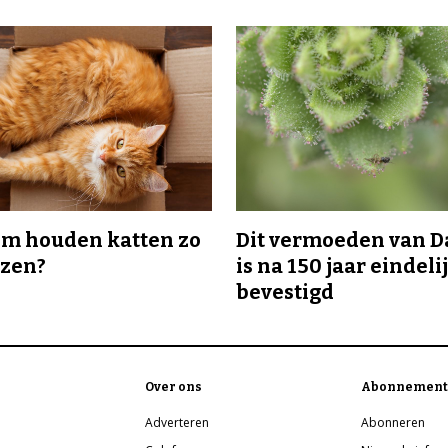
m houden katten zo
Dit vermoeden van 
ozen?
is na 150 jaar eindeli
bevestigd
Over ons
Abonnement
Adverteren
Abonneren