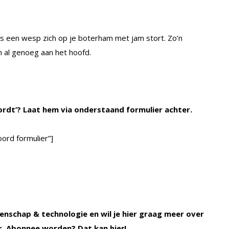
als een wesp zich op je boterham met jam stort. Zo’n
 al genoeg aan het hoofd.
ordt’? Laat hem via onderstaand formulier achter.
ord formulier”]
enschap & technologie en wil je hier graag meer over
r. Abonnee worden? Dat kan
!
hier