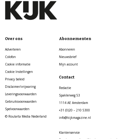
Over ons
Abonnementen
Adverteren
Abonneren
Colofon
Nieuwsbrief
Cookie informatie
Mijn account
Cookie Instellingen
Contact
Privacy beleid
Disclaimer/vrijwaring
Redactie
Leveringsvoorwaarden
Spaklerweg 53
Gebruiksvoorwaarden
1114 AE Amsterdam
Spelvoorwaarden
+31 (0)20 – 210 5300
© Roularta Media Nederland
info@kijkmagazine.nl
Klantenservice