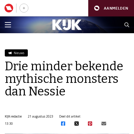
AANMELDEN
Nieuws
Drie minder bekende
mythische monsters
dan Nessie
KIJK-redactie
21 augustus 2023
Deel dit artikel:
13:30