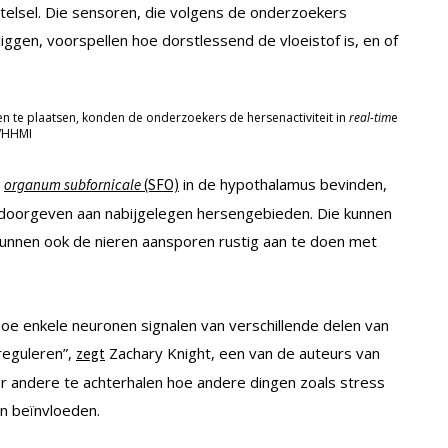
telsel. Die sensoren, die volgens de onderzoekers
liggen, voorspellen hoe dorstlessend de vloeistof is, en of
en te plaatsen, konden de onderzoekers de hersenactiviteit in
real-tim
e
F/HHMI
e
in de hypothalamus bevinden,
organum subfornicale
(SFO)
doorgeven aan nabijgelegen hersengebieden. Die kunnen
kunnen ook de nieren aansporen rustig aan te doen met
oe enkele neuronen signalen van verschillende delen van
reguleren”,
Zachary Knight, een van de auteurs van
zegt
r andere te achterhalen hoe andere dingen zoals stress
en beïnvloeden.