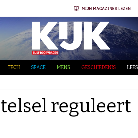
MIJN MAGAZINES LEZEN
TECH
SPACE
MENS
GESCHIEDENIS
LEES
elsel reguleert