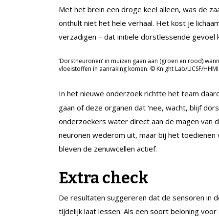
Met het brein een droge keel alleen, was de za
onthult niet het hele verhaal. Het kost je licha
verzadigen – dat initiële dorstlessende gevoel 
‘Dorstneuronen’ in muizen gaan aan (groen en rood) wann
vloeistoffen in aanraking komen. © Knight Lab/UCSF/HHMI
In het nieuwe onderzoek richtte het team daar
gaan of deze organen dat ‘nee, wacht, blijf dors
onderzoekers water direct aan de magen van de
neuronen wederom uit, maar bij het toedienen v
bleven de zenuwcellen actief.
Extra check
De resultaten suggereren dat de sensoren in de
tijdelijk laat lessen. Als een soort beloning vo