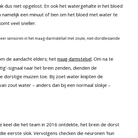
ak dus niet opgelost. En ook het watergehalte in het bloed
am namelijk een minuut of tien om het bloed met water te
komt veel sneller.
eer sensoren in het maag-darmstelsel met zoute, niet-dorstlessende
om de aandacht elders; het
. Om na te
maag-darmstelsel
tig’-signaal naar het brein zenden, dienden de
 dorstige muizen toe. Bij zoet water knipten de
an zout water – anders dan bij een normaal slokje –
 keel die het team in 2016 ontdekte, het brein de dorst
or die eerste slok. Vervolgens checken die neuronen ‘hun