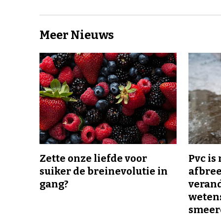
Meer Nieuws
Zette onze liefde voor
Pvc is
suiker de breinevolutie in
afbree
gang?
veran
wetens
smeer