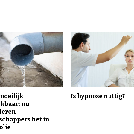
 moeilijk
Is hypnose nuttig?
kbaar: nu
deren
chappers het in
olie