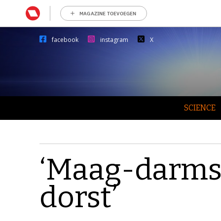
MAGAZINE TOEVOEGEN
facebook
instagram
X
SCIENCE
‘Maag-darmst
dorst’