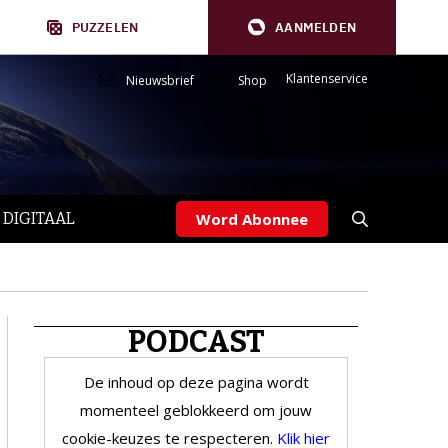
PUZZELEN
AANMELDEN
Klantenservice
Nieuwsbrief
Shop
 DIGITAAL
Word Abonnee
PODCAST
De inhoud op deze pagina wordt
momenteel geblokkeerd om jouw
cookie-keuzes te respecteren.
Klik hier