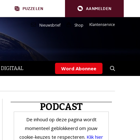
PUZZELEN
AANMELDEN
Klantenservice
Nieuwsbrief
Shop
 DIGITAAL
Word Abonnee
PODCAST
De inhoud op deze pagina wordt
momenteel geblokkeerd om jouw
cookie-keuzes te respecteren.
Klik hier