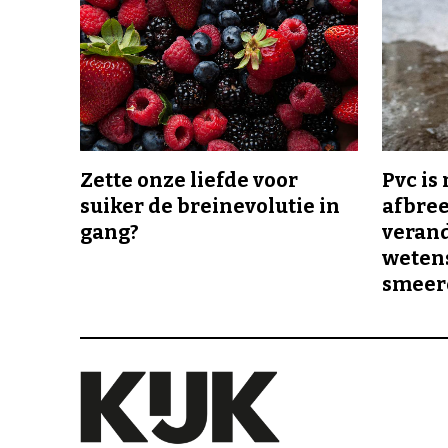
Zette onze liefde voor
Pvc is
suiker de breinevolutie in
afbree
gang?
veran
wetens
smeer