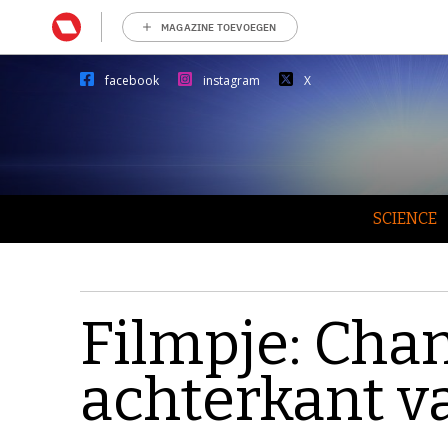
MAGAZINE TOEVOEGEN
facebook
instagram
X
SCIENCE
Filmpje: Chan
achterkant v