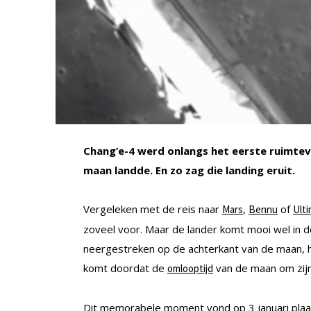
Chang’e-4 werd onlangs het eerste ruimtev
maan landde. En zo zag die landing eruit.
Vergeleken met de reis naar
,
of
Mars
Bennu
Ult
zoveel voor. Maar de lander komt mooi wel in d
neergestreken op de achterkant van de maan, he
komt doordat de
van de maan om zijn a
omlooptijd
Dit memorabele moment vond op 3 januari plaat