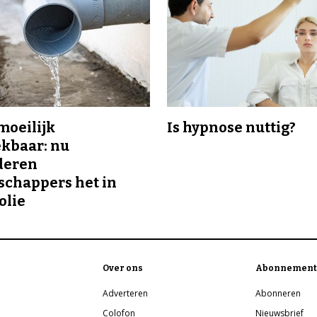
 moeilijk
Is hypnose nuttig?
kbaar: nu
deren
chappers het in
olie
Over ons
Abonnement
Adverteren
Abonneren
Colofon
Nieuwsbrief