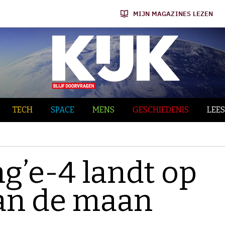
MIJN MAGAZINES LEZEN
TECH
SPACE
MENS
GESCHIEDENIS
LEES
g’e-4 landt op
an de maan