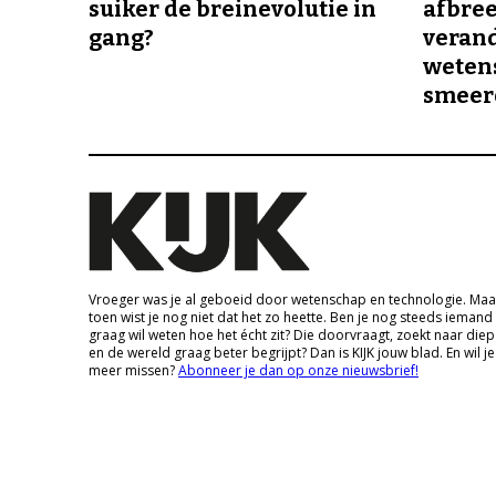
suiker de breinevolutie in
afbree
gang?
veran
wetens
smeer
Vroeger was je al geboeid door wetenschap en technologie. Maa
toen wist je nog niet dat het zo heette. Ben je nog steeds iemand
graag wil weten hoe het écht zit? Die doorvraagt, zoekt naar die
en de wereld graag beter begrijpt? Dan is KIJK jouw blad. En wil je
meer missen?
Abonneer je dan op onze nieuwsbrief!