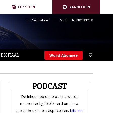
PUZZELEN
AANMELDEN
Klantenservice
Nieuwsbrief
Shop
 DIGITAAL
Word Abonnee
PODCAST
De inhoud op deze pagina wordt
momenteel geblokkeerd om jouw
cookie-keuzes te respecteren.
Klik hier