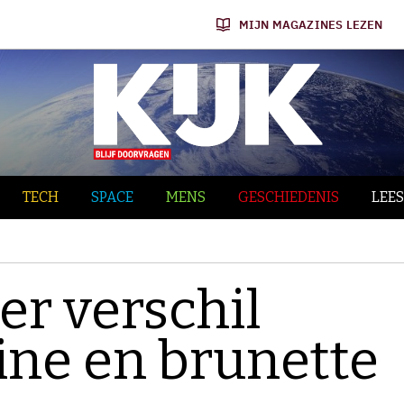
MIJN MAGAZINES LEZEN
TECH
SPACE
MENS
GESCHIEDENIS
LEES
er verschil
ine en brunette