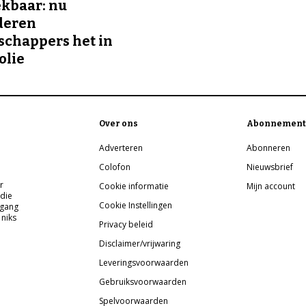
kbaar: nu
deren
chappers het in
olie
Over ons
Abonnement
Adverteren
Abonneren
Colofon
Nieuwsbrief
r
Cookie informatie
Mijn account
 die
Cookie Instellingen
pgang
 niks
Privacy beleid
Disclaimer/vrijwaring
Leveringsvoorwaarden
Gebruiksvoorwaarden
Spelvoorwaarden