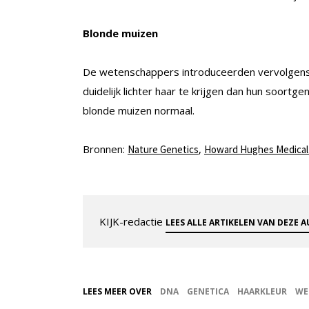
Blonde muizen
De wetenschappers introduceerden vervolgens d
duidelijk lichter haar te krijgen dan hun soort
blonde muizen normaal.
Bronnen:
,
Nature Genetics
Howard Hughes Medical I
KIJK-redactie
LEES ALLE ARTIKELEN VAN DEZE 
LEES MEER OVER
DNA
GENETICA
HAARKLEUR
WE