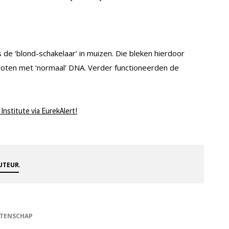
e ‘blond-schakelaar’ in muizen. Die bleken hierdoor
genoten met ‘normaal’ DNA. Verder functioneerden de
nstitute via EurekAlert!
.
AUTEUR
TENSCHAP