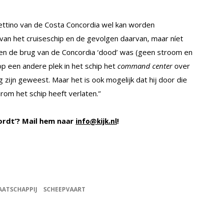
hettino van de Costa Concordia wel kan worden
van het cruiseschip en de gevolgen daarvan, maar níet
ien de brug van de Concordia ‘dood’ was (geen stroom en
op een andere plek in het schip het
command center
over
ijn geweest. Maar het is ook mogelijk dat hij door die
om het schip heeft verlaten.”
ordt’? Mail hem naar
!
info@kijk.nl
AATSCHAPPIJ
SCHEEPVAART