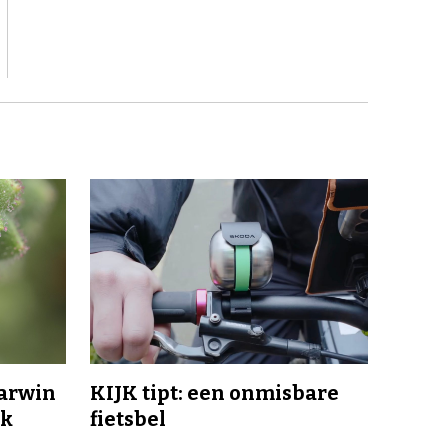
Darwin
KIJK tipt: een onmisbare
jk
fietsbel