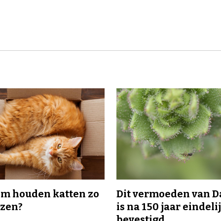
m houden katten zo
Dit vermoeden van 
ozen?
is na 150 jaar eindeli
bevestigd