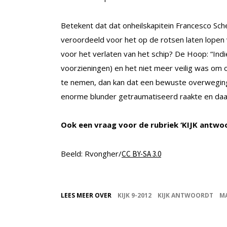
Betekent dat dat onheilskapitein Francesco Sc
veroordeeld voor het op de rotsen laten lopen 
voor het verlaten van het schip? De Hoop: “Ind
voorzieningen) en het niet meer veilig was om 
te nemen, dan kan dat een bewuste overweging z
enorme blunder getraumatiseerd raakte en daar
Ook een vraag voor de rubriek ‘KIJK antwo
Beeld: Rvongher/
CC BY-SA 3.0
LEES MEER OVER
KIJK 9-2012
KIJK ANTWOORDT
M