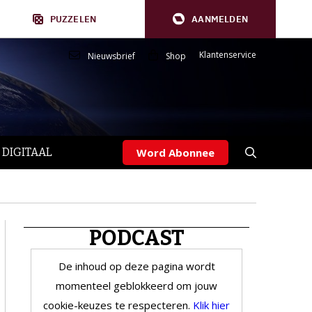
PUZZELEN
AANMELDEN
Klantenservice
Nieuwsbrief
Shop
 DIGITAAL
Word Abonnee
PODCAST
De inhoud op deze pagina wordt
momenteel geblokkeerd om jouw
cookie-keuzes te respecteren.
Klik hier