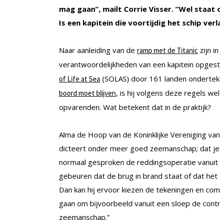
mag gaan”, mailt
Corrie Visser. “
Wel staat 
Is een kapitein die voortijdig het schip verl
Naar aanleiding van de
zijn i
ramp met de Titanic
verantwoordelijkheden van een kapitein opgest
(SOLAS) door 161 landen onderteken
of Life at Sea
, is hij volgens deze regels we
boord moet blijven
opvarenden. Wat betekent dat in de praktijk?
Alma de Hoop van de Koninklijke Vereniging v
dicteert onder meer goed zeemanschap; dat je i
normaal gesproken de reddingsoperatie vanuit
gebeuren dat de brug in brand staat of dat het 
Dan kan hij ervoor kiezen de tekeningen en c
gaan om bijvoorbeeld vanuit een sloep de contr
zeemanschap.”