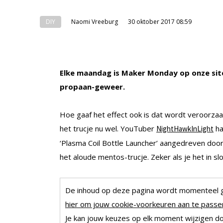
DIY
Naomi Vreeburg
30 oktober 2017 08:59
Elke maandag is Maker Monday op onze site. 
propaan-geweer.
Hoe gaaf het effect ook is dat wordt veroorzaak
het trucje nu wel. YouTuber
ha
NightHawkInLight
‘Plasma Coil Bottle Launcher’ aangedreven door 
het aloude mentos-trucje. Zeker als je het in sl
De inhoud op deze pagina wordt momenteel 
hier om jouw cookie-voorkeuren aan te passen
Je kan jouw keuzes op elk moment wijzigen doo