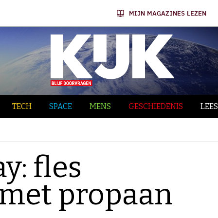
MIJN MAGAZINES LEZEN
TECH
SPACE
MENS
GESCHIEDENIS
LEES
: fles
 met propaan