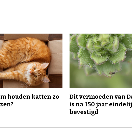
m houden katten zo
Dit vermoeden van 
ozen?
is na 150 jaar eindeli
bevestigd