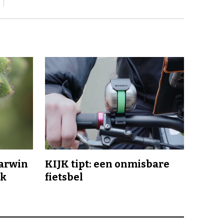
Darwin
KIJK tipt: een onmisbare
jk
fietsbel