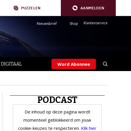
PUZZELEN
AANMELDEN
Klantenservice
Nieuwsbrief
Shop
 DIGITAAL
Word Abonnee
PODCAST
De inhoud op deze pagina wordt
momenteel geblokkeerd om jouw
cookie-keuzes te respecteren.
Klik hier