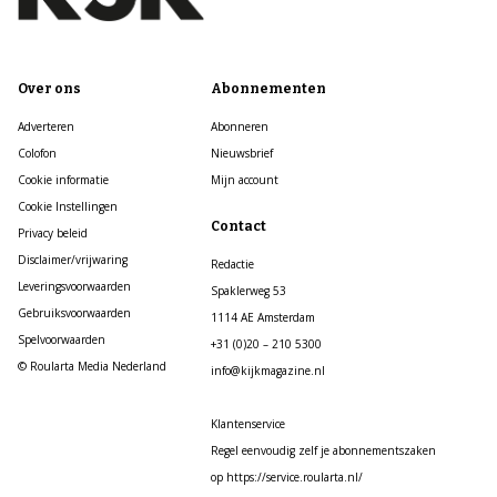
Over ons
Abonnementen
Adverteren
Abonneren
Colofon
Nieuwsbrief
Cookie informatie
Mijn account
Cookie Instellingen
Contact
Privacy beleid
Disclaimer/vrijwaring
Redactie
Leveringsvoorwaarden
Spaklerweg 53
Gebruiksvoorwaarden
1114 AE Amsterdam
Spelvoorwaarden
+31 (0)20 – 210 5300
© Roularta Media Nederland
info@kijkmagazine.nl
Klantenservice
Regel eenvoudig zelf je abonnementszaken
op https://service.roularta.nl/