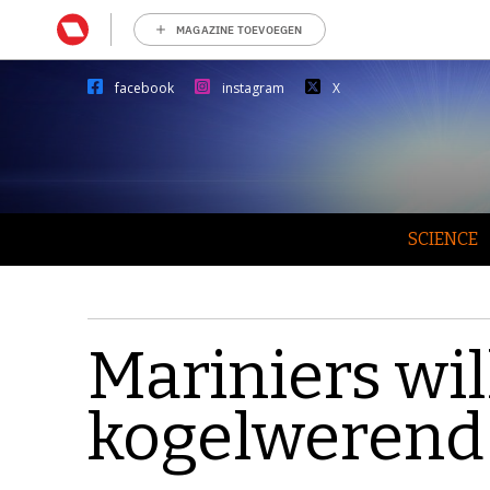
MAGAZINE TOEVOEGEN
facebook
instagram
X
SCIENCE
Mariniers wi
kogelwerend