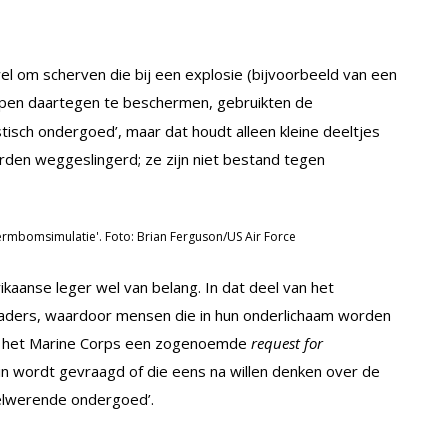
el om scherven die bij een explosie (bijvoorbeeld van een
ppen daartegen te beschermen, gebruikten de
istisch ondergoed’, maar dat houdt alleen kleine deeltjes
rden weggeslingerd; ze zijn niet bestand tegen
ermbomsimulatie'. Foto: Brian Ferguson/US Air Force
aanse leger wel van belang. In dat deel van het
agaders, waardoor mensen die in hun onderlichaam worden
de het Marine Corps een zogenoemde
request for
in wordt gevraagd of die eens na willen denken over de
gelwerende ondergoed’.