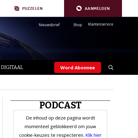
PUZZELEN
AANMELDEN
Klantenservice
Nieuwsbrief
Shop
 DIGITAAL
Word Abonnee
PODCAST
De inhoud op deze pagina wordt
momenteel geblokkeerd om jouw
cookie-keuzes te respecteren.
Klik hier