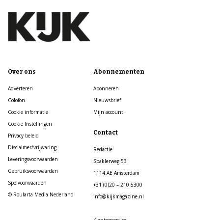
Over ons
Abonnementen
Adverteren
Abonneren
Colofon
Nieuwsbrief
Cookie informatie
Mijn account
Cookie Instellingen
Contact
Privacy beleid
Disclaimer/vrijwaring
Redactie
Leveringsvoorwaarden
Spaklerweg 53
Gebruiksvoorwaarden
1114 AE Amsterdam
Spelvoorwaarden
+31 (0)20 – 210 5300
© Roularta Media Nederland
info@kijkmagazine.nl