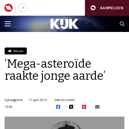
AANMELDEN
Nieuws
‘Mega-asteroïde
raakte jonge aarde’
kijkmagazine
11 april 2014
Deel dit artikel:
13:00