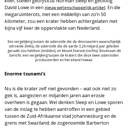
killer
, stellen geofysicus Norman Sleep en geoloog
David Lowe in een
. En die
nieuw wetenschappelijk artikel
megaruimterots, met een middellijn van zo’n 50
kilometer, zou een krater hebben achtergelaten met
bijna vijf keer de oppervlakte van Nederland.
Een vergelijking tussen de asteroïde die de dinosauriërs waarschijnlijk
uitroeide (links), de asteroïde die de aarde 3,26 miljard jaar geleden
geraakt zou hebben (midden), en Mount Everest (rechts). Bovenaan dit
bericht: een vergelijking tussen de kraters die deze twee asteroïden
produceerden en het eiland Hawaii.
Enorme tsunami’s
Nu is die krater zelf niet gevonden – wat ook niet zo
gek is, aangezien er miljarden jaren aan erosie
overheen is gegaan. Wel denken Sleep en Lowe sporen
van de inslag te hebben aantroffen in een gebied
tussen de Zuid-Afrikaanse stad Johannesburg en de
grens met Swaziland; de zogenoemde Barberton