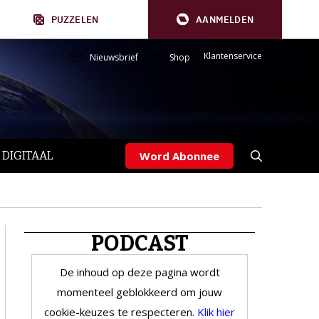
PUZZELEN
AANMELDEN
Klantenservice
Nieuwsbrief
Shop
 DIGITAAL
Word Abonnee
PODCAST
De inhoud op deze pagina wordt
momenteel geblokkeerd om jouw
cookie-keuzes te respecteren.
Klik hier