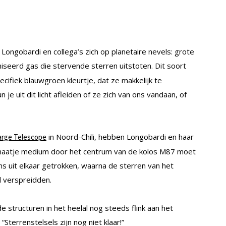
Longobardi en collega’s zich op planetaire nevels: grote
niseerd gas die stervende sterren uitstoten. Dit soort
cifiek blauwgroen kleurtje, dat ze makkelijk te
e uit dit licht afleiden of ze zich van ons vandaan, of
in Noord-Chili, hebben Longobardi en haar
arge Telescope
 maatje medium door het centrum van de kolos M87 moet
ns uit elkaar getrokken, waarna de sterren van het
d verspreidden.
de structuren in het heelal nog steeds flink aan het
. “Sterrenstelsels zijn nog niet klaar!”