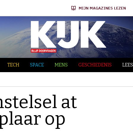
MIJN MAGAZINES LEZEN
TECH
SPACE
MENS
GESCHIEDENIS
LEES
stelsel at
plaar op