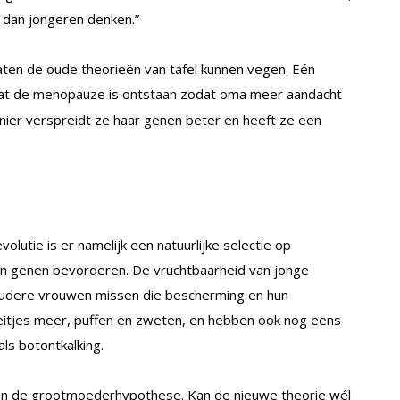
n dan jongeren denken.”
aten de oude theorieën van tafel kunnen vegen. Eén
 dat de menopauze is ontstaan zodat oma meer aandacht
nier verspreidt ze haar genen beter en heeft ze een
olutie is er namelijk een natuurlijke selectie op
en genen bevorderen. De vruchtbaarheid van jonge
udere vrouwen missen die bescherming en hun
eitjes meer, puffen en zweten, en hebben ook nog eens
s botontkalking.
n de grootmoederhypothese. Kan de nieuwe theorie wél