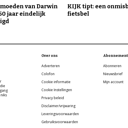
ermoeden van Darwin
KIJK tipt: een onmis
50 jaar eindelijk
fietsbel
igd
Over ons
Abonnement
Adverteren
Abonneren
Colofon
Nieuwsbrief
r
Cookie informatie
Mijn account
 die
Cookie Instellingen
pgang
 niks
Privacy beleid
Disclaimer/vrijwaring
Leveringsvoorwaarden
Gebruiksvoorwaarden