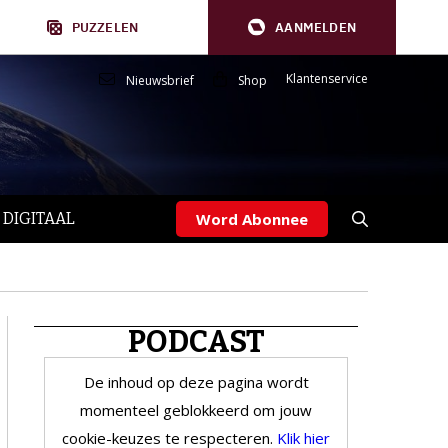
PUZZELEN
AANMELDEN
Klantenservice
Nieuwsbrief
Shop
 DIGITAAL
Word Abonnee
PODCAST
De inhoud op deze pagina wordt
momenteel geblokkeerd om jouw
cookie-keuzes te respecteren.
Klik hier