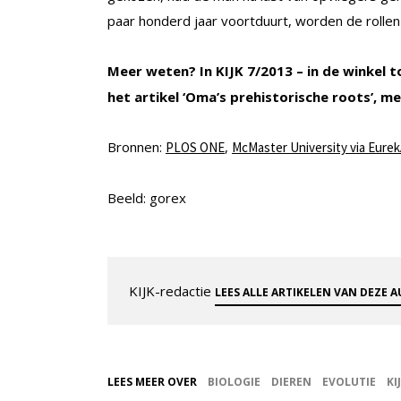
paar honderd jaar voortduurt, worden de rolle
Meer weten? In KIJK 7/2013 – in de winkel t
het artikel ‘Oma’s prehistorische roots’, 
Bronnen:
,
PLOS ONE
McMaster University via Eurek
Beeld: gorex
KIJK-redactie
LEES ALLE ARTIKELEN VAN DEZE 
LEES MEER OVER
BIOLOGIE
DIEREN
EVOLUTIE
KI