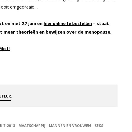
n ooit omgedraaid…
ot en met 27 juni en
– staat
hier online te bestellen
met meer theorieën en bewijzen over de menopauze.
Alert!
.
AUTEUR
JK 7-2013
MAATSCHAPPIJ
MANNEN EN VROUWEN
SEKS