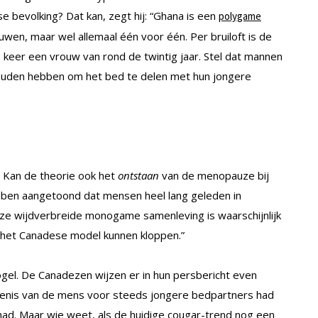
se bevolking? Dat kan, zegt hij: “Ghana is een
polygame
wen, maar wel allemaal één voor één. Per bruiloft is de
 keer een vrouw van rond de twintig jaar. Stel dat mannen
ouden hebben om het bed te delen met hun jongere
s. Kan de theorie ook het
ontstaan
van de menopauze bij
ben aangetoond dat mensen heel lang geleden in
 wijdverbreide monogame samenleving is waarschijnlijk
ou het Canadese model kunnen kloppen.”
ogel. De Canadezen wijzen er in hun persbericht even
iedenis van de mens voor steeds jongere bedpartners had
had. Maar wie weet, als de huidige
cougar
-trend nog een