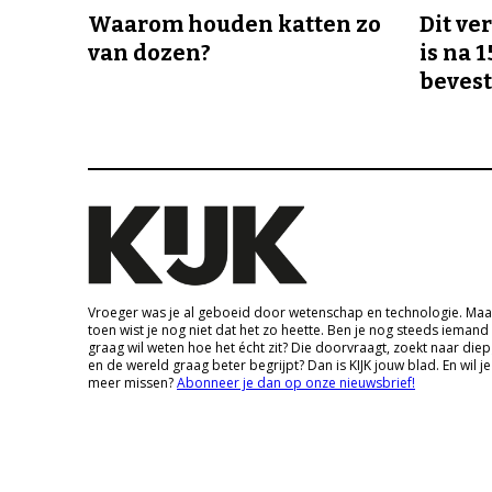
Waarom houden katten zo
Dit v
van dozen?
is na 1
bevest
Vroeger was je al geboeid door wetenschap en technologie. Maa
toen wist je nog niet dat het zo heette. Ben je nog steeds iemand
graag wil weten hoe het écht zit? Die doorvraagt, zoekt naar die
en de wereld graag beter begrijpt? Dan is KIJK jouw blad. En wil je
meer missen?
Abonneer je dan op onze nieuwsbrief!