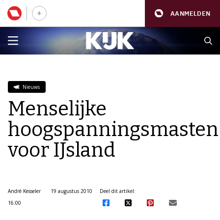
AANMELDEN
Nieuws
Menselijke
hoogspanningsmasten
voor IJsland
André Kesseler
19 augustus 2010
Deel dit artikel:
16:00