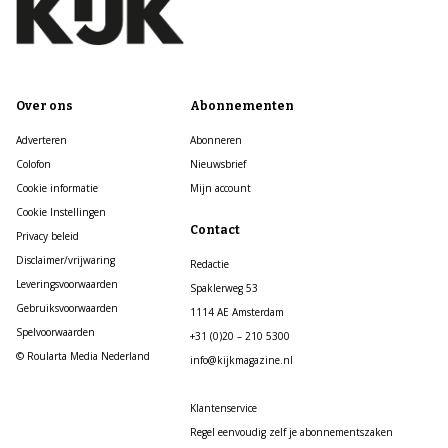
Over ons
Abonnementen
Adverteren
Abonneren
Colofon
Nieuwsbrief
Cookie informatie
Mijn account
Cookie Instellingen
Contact
Privacy beleid
Disclaimer/vrijwaring
Redactie
Leveringsvoorwaarden
Spaklerweg 53
Gebruiksvoorwaarden
1114 AE Amsterdam
Spelvoorwaarden
+31 (0)20 – 210 5300
© Roularta Media Nederland
info@kijkmagazine.nl
Klantenservice
Regel eenvoudig zelf je abonnementszaken