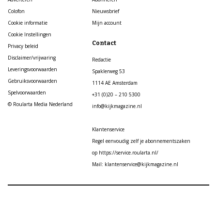
Colofon
Nieuwsbrief
Cookie informatie
Mijn account
Cookie Instellingen
Contact
Privacy beleid
Disclaimer/vrijwaring
Redactie
Leveringsvoorwaarden
Spaklerweg 53
Gebruiksvoorwaarden
1114 AE Amsterdam
Spelvoorwaarden
+31 (0)20 – 210 5300
© Roularta Media Nederland
info@kijkmagazine.nl
Klantenservice
Regel eenvoudig zelf je abonnementszaken
op https://service.roularta.nl/
Mail: klantenservice@kijkmagazine.nl