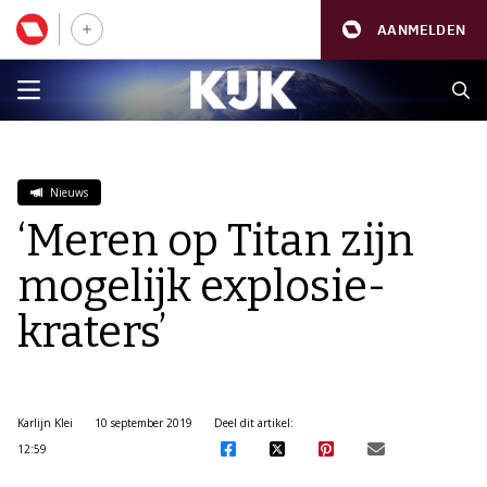
AANMELDEN
Nieuws
‘Meren op Titan zijn
mogelijk explosie-
kraters’
Karlijn Klei
10 september 2019
Deel dit artikel:
12:59