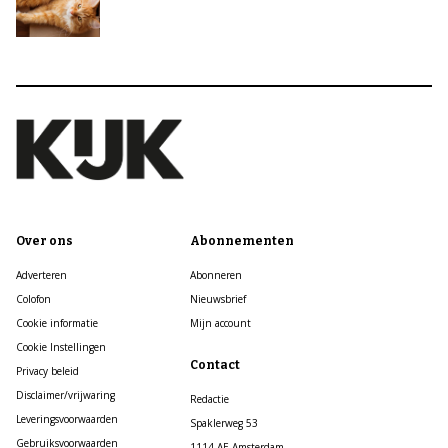
Over ons
Abonnementen
Adverteren
Abonneren
Colofon
Nieuwsbrief
Cookie informatie
Mijn account
Cookie Instellingen
Contact
Privacy beleid
Disclaimer/vrijwaring
Redactie
Leveringsvoorwaarden
Spaklerweg 53
Gebruiksvoorwaarden
1114 AE Amsterdam