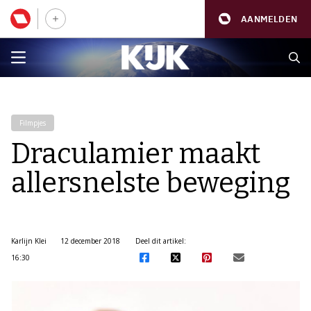
AANMELDEN
Filmpjes
Draculamier maakt
allersnelste beweging
Karlijn Klei
12 december 2018
Deel dit artikel:
16:30