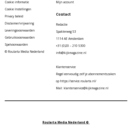
Cookie informatie
Mijn account
Cookie Instellingen
Contact
Privacy beleid
Disclaimer/vrijwaring
Redactie
Leveringsvoorwaarden
Spaklerweg 53
Gebruiksvoorwaarden
1114 AE Amsterdam
Spelvoorwaarden
+31 (0)20 – 210 5300
© Roularta Media Nederland
info@kijkmagazine.nl
Klantenservice
Regel eenvoudig zelf je abonnementszaken
op https://service.roularta.nl/
Mail: klantenservice@kijkmagazine.nl
Roularta Media Nederland ©