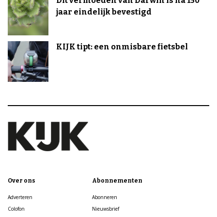
Dit vermoeden van Darwin is na 150
jaar eindelijk bevestigd
KIJK tipt: een onmisbare fietsbel
Over ons
Abonnementen
Adverteren
Abonneren
Colofon
Nieuwsbrief