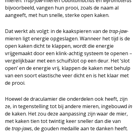
mieren.
Trap-jaw-
mieren
Odontomachus
en
Myromoteras
bijvoorbeeld, vangen hun prooi, zoals de naam al
aangeeft, met hun snelle, sterke open kaken.
Dat werkt als volgt: in de kaakspieren van de
trap-jaw-
mieren ligt energie opgeslagen. Wanneer het tijd is de
open kaken dicht te klappen, wordt die energie
vrijgemaakt door een klink-achtig systeem te openen –
vergelijkbaar met een schuifslot op een deur. Het ‘slot
open’ en de energie vrij, klappen de kaken met behulp
van een soort elastische veer dicht en is het klaar met
de prooi.
Hoewel de draculamier die onderdelen ook heeft, zijn
ze, in tegenstelling tot bij andere mieren, ingebouwd
in
de kaken. Het zou deze aanpassing zijn waar de mier,
met kaken tien tot twintig keer sneller dan die van
de
trap-jaws
, de gouden medaille aan te danken heeft.