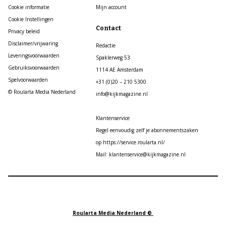
Cookie informatie
Mijn account
Cookie Instellingen
Contact
Privacy beleid
Disclaimer/vrijwaring
Redactie
Leveringsvoorwaarden
Spaklerweg 53
Gebruiksvoorwaarden
1114 AE Amsterdam
Spelvoorwaarden
+31 (0)20 – 210 5300
© Roularta Media Nederland
info@kijkmagazine.nl
Klantenservice
Regel eenvoudig zelf je abonnementszaken
op https://service.roularta.nl/
Mail: klantenservice@kijkmagazine.nl
Roularta Media Nederland ©