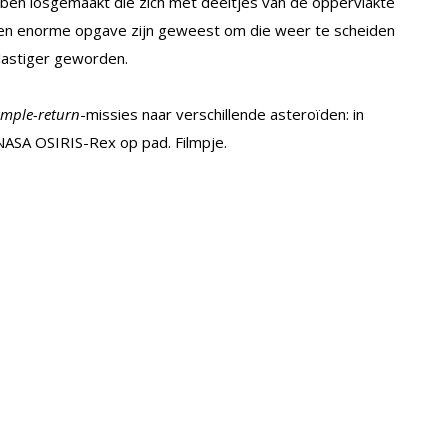
bben losgemaakt die zich met deeltjes van de oppervlakte
n enorme opgave zijn geweest om die weer te scheiden
lastiger geworden.
ample-return
-missies naar verschillende asteroïden: in
NASA OSIRIS-Rex op pad. Filmpje.