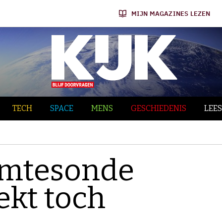
MIJN MAGAZINES LEZEN
TECH
SPACE
MENS
GESCHIEDENIS
LEES
uimtesonde
kt toch