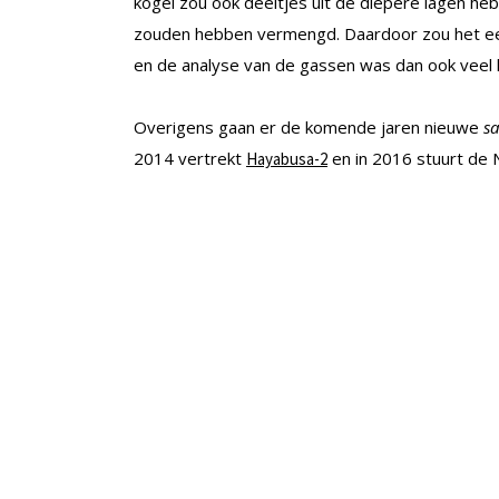
kogel zou ook deeltjes uit de diepere lagen he
zouden hebben vermengd. Daardoor zou het ee
en de analyse van de gassen was dan ook veel 
Overigens gaan er de komende jaren nieuwe
s
2014 vertrekt
en in 2016 stuurt de 
Hayabusa-2