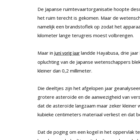
De Japanse ruimtevaartorganisatie hoopte deson
het ruim terecht is gekomen. Maar de wetensc
namelijk een brandstoflek op zodat het apparaa
kilometer lange terugreis moest volbrengen.
Maar in
landde Hayabusa, drie jaar 
juni vorig jaar
opluchting van de Japanse wetenschappers bleken
kleiner dan 0,2 millimeter.
Die deeltjes zijn het afgelopen jaar geanalyseer
grotere asteroïde en de aanwezigheid van versc
dat de asteroïde langzaam maar zeker kleiner word
kubieke centimeters materiaal verliest en dat be
Dat de poging om een kogel in het oppervlak te s