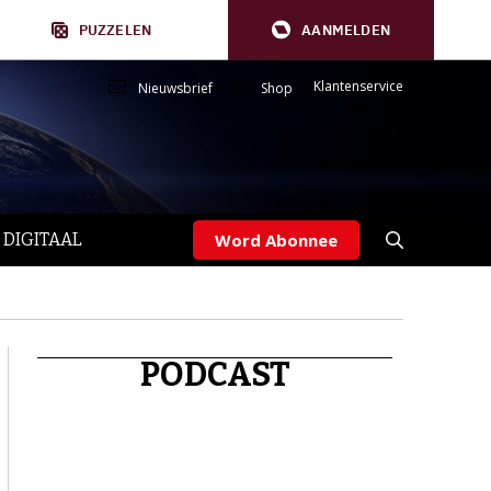
PUZZELEN
AANMELDEN
Klantenservice
Nieuwsbrief
Shop
 DIGITAAL
Word Abonnee
PODCAST