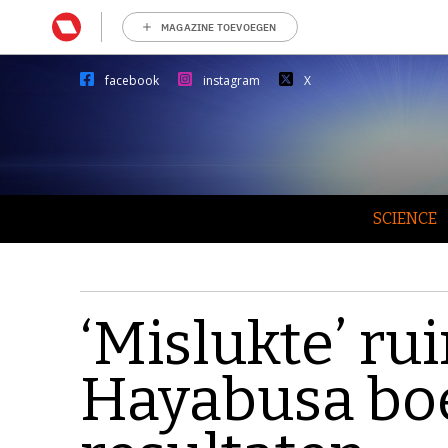
MAGAZINE TOEVOEGEN
facebook
instagram
X
SCIENCE
‘Mislukte’ r
Hayabusa boe