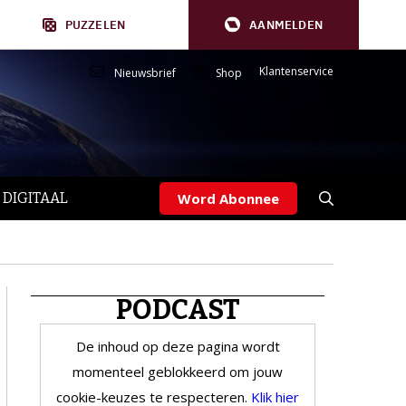
PUZZELEN
AANMELDEN
Klantenservice
Nieuwsbrief
Shop
 DIGITAAL
Word Abonnee
PODCAST
De inhoud op deze pagina wordt
momenteel geblokkeerd om jouw
cookie-keuzes te respecteren.
Klik hier