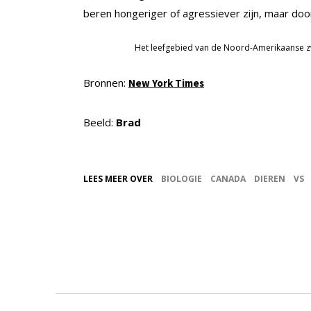
beren hongeriger of agressiever zijn, maar do
Het leefgebied van de Noord-Amerikaanse zw
Bronnen:
New York Times
Beeld:
Brad
LEES MEER OVER
BIOLOGIE
CANADA
DIEREN
VS