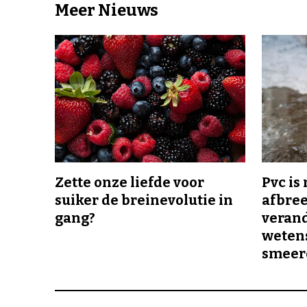
Meer Nieuws
Zette onze liefde voor
Pvc is
suiker de breinevolutie in
afbree
gang?
veran
wetens
smeer