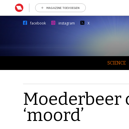
MAGAZINE TOEVOEGEN
facebook
instagram
X
SCIENCE
Moederbeer 
‘moord’