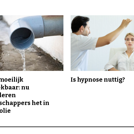
 moeilijk
Is hypnose nuttig?
kbaar: nu
deren
chappers het in
olie