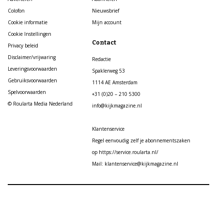
Colofon
Nieuwsbrief
Cookie informatie
Mijn account
Cookie Instellingen
Contact
Privacy beleid
Disclaimer/vrijwaring
Redactie
Leveringsvoorwaarden
Spaklerweg 53
Gebruiksvoorwaarden
1114 AE Amsterdam
Spelvoorwaarden
+31 (0)20 – 210 5300
© Roularta Media Nederland
info@kijkmagazine.nl
Klantenservice
Regel eenvoudig zelf je abonnementszaken
op https://service.roularta.nl/
Mail: klantenservice@kijkmagazine.nl