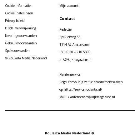
Cookie informatie
Mijn account
Cookie Instellingen
Contact
Privacy beleid
Disclaimer/vrijwaring
Redactie
Leveringsvoorwaarden
Spaklerweg 53
Gebruiksvoorwaarden
1114 AE Amsterdam
Spelvoorwaarden
+31 (0)20 – 210 5300
© Roularta Media Nederland
info@kijkmagazine.nl
Klantenservice
Regel eenvoudig zelf je abonnementszaken
op https://service.roularta.nl/
Mail: klantenservice@kijkmagazine.nl
Roularta Media Nederland ©